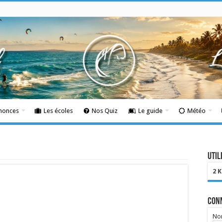
nnonces
Les écoles
Nos Quiz
Le guide
Météo
Util
2 
Con
Nom