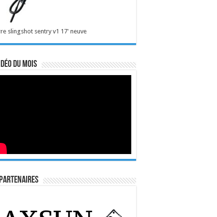
re slingshot sentry v1 17' neuve
idéo du mois
Partenaires