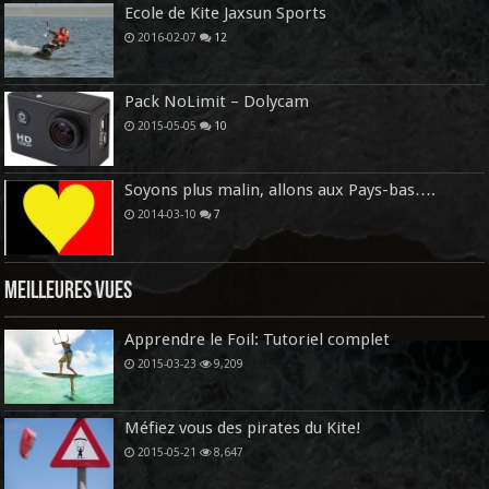
Ecole de Kite Jaxsun Sports
2016-02-07
12
Pack NoLimit – Dolycam
2015-05-05
10
Soyons plus malin, allons aux Pays-bas….
2014-03-10
7
Meilleures vues
Apprendre le Foil: Tutoriel complet
2015-03-23
9,209
Méfiez vous des pirates du Kite!
2015-05-21
8,647