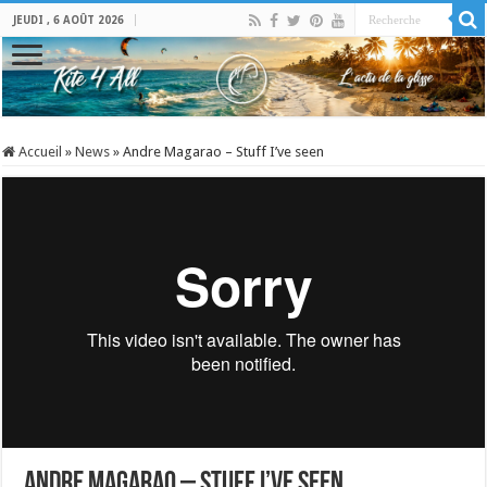
JEUDI , 6 AOÛT 2026
Accueil
»
News
»
Andre Magarao – Stuff I’ve seen
Andre Magarao – Stuff I’ve seen