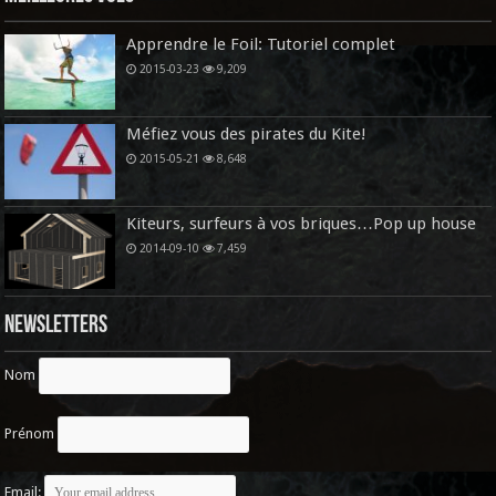
Apprendre le Foil: Tutoriel complet
2015-03-23
9,209
Méfiez vous des pirates du Kite!
2015-05-21
8,648
Kiteurs, surfeurs à vos briques…Pop up house
2014-09-10
7,459
Newsletters
Nom
Prénom
Email: