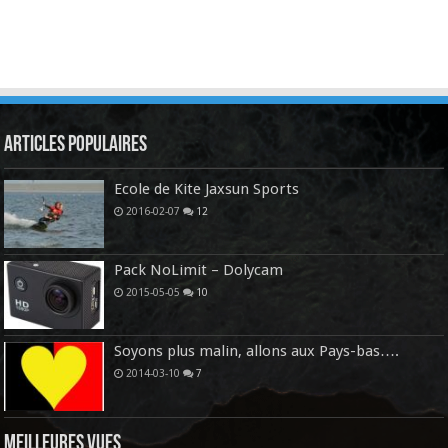
Articles Populaires
Ecole de Kite Jaxsun Sports
2016-02-07
12
Pack NoLimit – Dolycam
2015-05-05
10
Soyons plus malin, allons aux Pays-bas….
2014-03-10
7
Meilleures vues