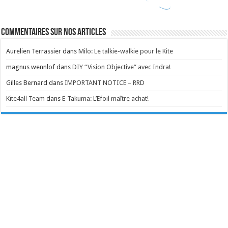
Commentaires sur nos articles
Aurelien Terrassier
dans
Milo: Le talkie-walkie pour le Kite
magnus wennlof
dans
DIY “Vision Objective” avec Indra!
Gilles Bernard
dans
IMPORTANT NOTICE – RRD
Kite4all Team
dans
E-Takuma: L’Efoil maître achat!