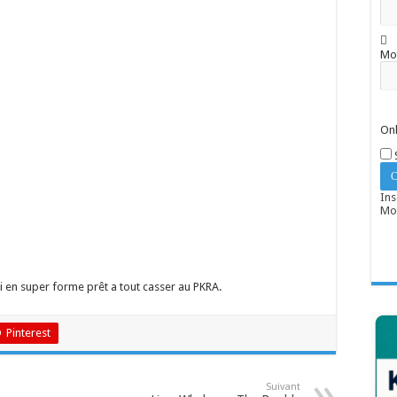
Mo
Onl
Ins
Mot
ci en super forme prêt a tout casser au PKRA.
Pinterest
Suivant