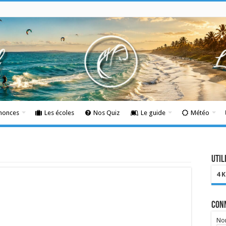
nnonces
Les écoles
Nos Quiz
Le guide
Météo
Util
4 
Con
Nom