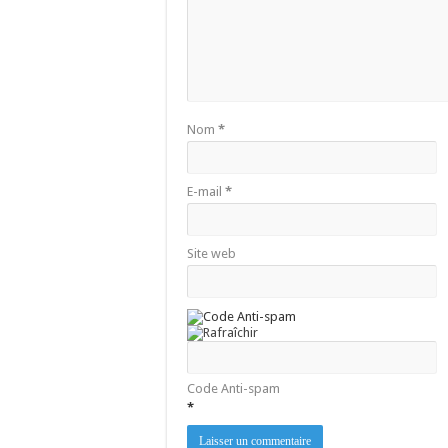
Nom
*
E-mail
*
Site web
Code Anti-spam
*