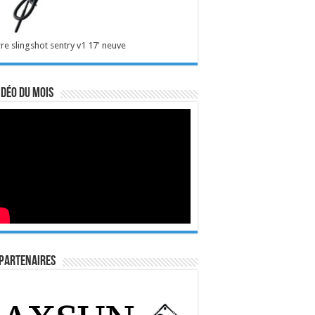
re slingshot sentry v1 17' neuve
idéo du mois
Partenaires