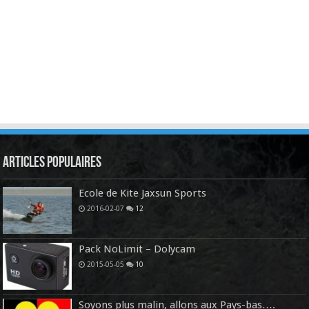
Articles Populaires
Ecole de Kite Jaxsun Sports
2016-02-07
12
Pack NoLimit – Dolycam
2015-05-05
10
Soyons plus malin, allons aux Pays-bas….