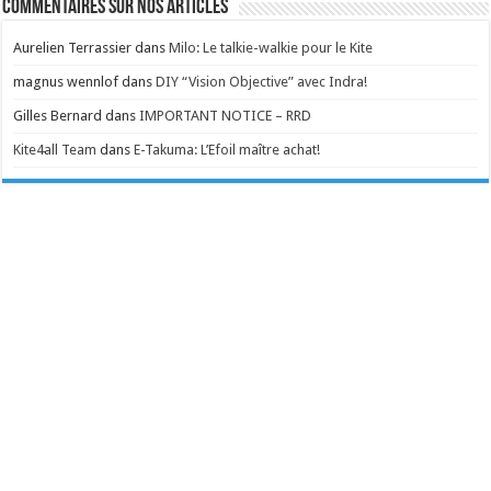
Commentaires sur nos articles
Aurelien Terrassier
dans
Milo: Le talkie-walkie pour le Kite
magnus wennlof
dans
DIY “Vision Objective” avec Indra!
Gilles Bernard
dans
IMPORTANT NOTICE – RRD
Kite4all Team
dans
E-Takuma: L’Efoil maître achat!