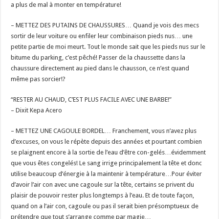
a plus de mal à monter en température!
– METTEZ DES PUTAINS DE CHAUSSURES… Quand je vois des mecs
sortir de leur voiture ou enfiler leur combinaison pieds nus… une
petite partie de moi meurt. Tout le monde sait que les pieds nus sur le
bitume du parking, c’est pêché! Passer de la chaussette dans la
chaussure directement au pied dans le chausson, ce n’est quand
même pas sorcier!?
“RESTER AU CHAUD, C’EST PLUS FACILE AVEC UNE BARBE!”
– Dixit Kepa Acero
– METTEZ UNE CAGOULE BORDEL… Franchement, vous n’avez plus
d’excuses, on vous le répète depuis des années et pourtant combien
se plaignent encore à la sortie de l’eau d’être con-gelés…évidemment
que vous êtes congelés! Le sang irrige principalement la tête et donc
utilise beaucoup d’énergie à la maintenir à température…Pour éviter
d’avoir l’air con avec une cagoule sur la tête, certains se privent du
plaisir de pouvoir rester plus longtemps à l’eau. Et de toute façon,
quand on a l’air con, cagoule ou pas il serait bien présomptueux de
prétendre que tout s’arrange comme par magie…