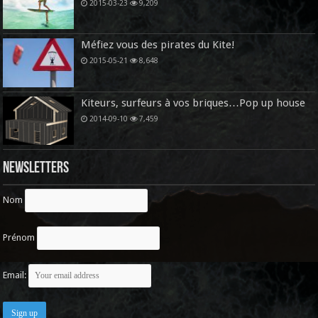
2015-03-23
9,209
Méfiez vous des pirates du Kite!
2015-05-21
8,648
Kiteurs, surfeurs à vos briques…Pop up house
2014-09-10
7,459
Newsletters
Nom
Prénom
Email: