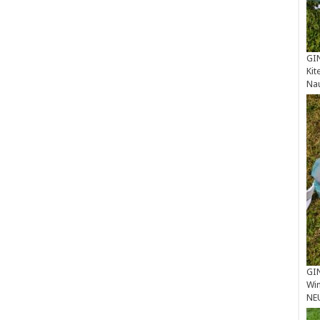
GIN
Kit
Na
GIN
Win
NE