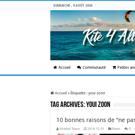
DIMANCHE , 9 AOÛT 2026
Accueil
Communauté
Petites a
Accueil
»
Étiquette :
youi zoon
Tag Archives:
youi zoon
10 bonnes raisons de “ne pas
Kite4all Team
2014-12-01
News
0