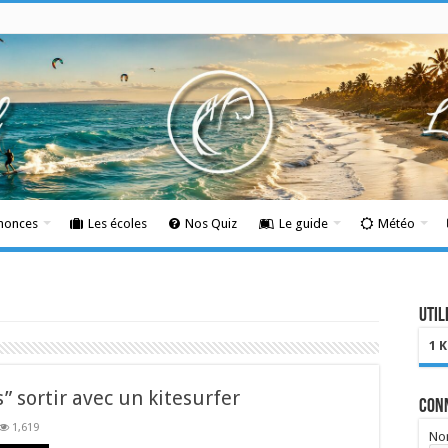
nnonces
Les écoles
Nos Quiz
Le guide
Météo
Util
1 
” sortir avec un kitesurfer
Con
1,619
Nom