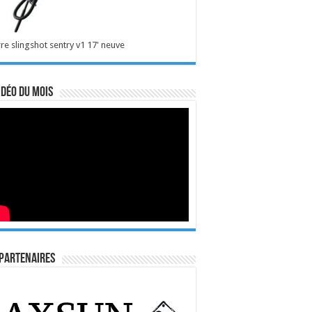
re slingshot sentry v1 17' neuve
idéo du mois
Partenaires