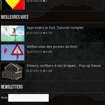
2014-03-10
7
Meilleures vues
Apprendre le Foil: Tutoriel complet
2015-03-23
9,210
Méfiez vous des pirates du Kite!
2015-05-21
8,648
Kiteurs, surfeurs à vos briques…Pop up house
2014-09-10
7,460
Newsletters
Nom