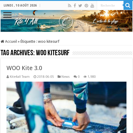
LUNDI , 10 AOÛT 2026
Accueil
»
Étiquette :
woo kitesurf
Tag Archives:
woo kitesurf
WOO Kite 3.0
Kite4all Team
2018-06-05
News
0
1,980