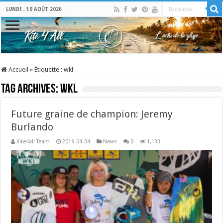
LUNDI , 10 AOÛT 2026
Accueil
»
Étiquette :
wkl
Tag Archives:
wkl
Future graine de champion: Jeremy
Burlando
Kite4all Team
2019-04-04
News
0
1,133