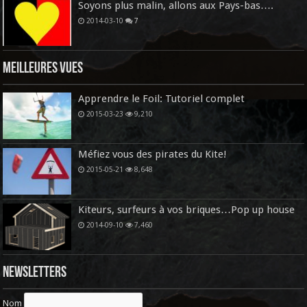
Soyons plus malin, allons aux Pays-bas….
2014-03-10
7
Meilleures vues
Apprendre le Foil: Tutoriel complet
2015-03-23
9,210
Méfiez vous des pirates du Kite!
2015-05-21
8,648
Kiteurs, surfeurs à vos briques…Pop up house
2014-09-10
7,460
Newsletters
Nom