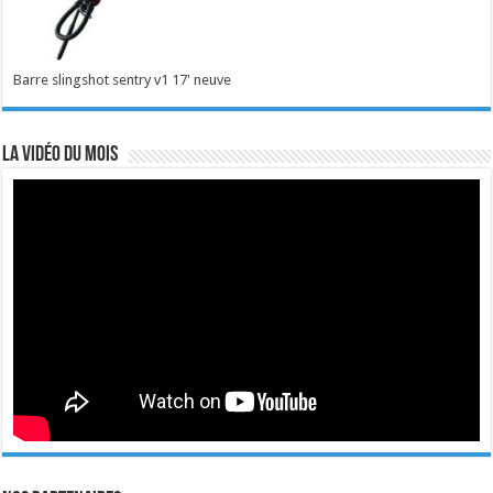
Barre slingshot sentry v1 17' neuve
La vidéo du mois