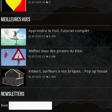
2014-03-10
7
Meilleures vues
Apprendre le Foil: Tutoriel complet
2015-03-23
9,209
Méfiez vous des pirates du Kite!
2015-05-21
8,648
Kiteurs, surfeurs à vos briques…Pop up house
2014-09-10
7,459
Newsletters
Nom