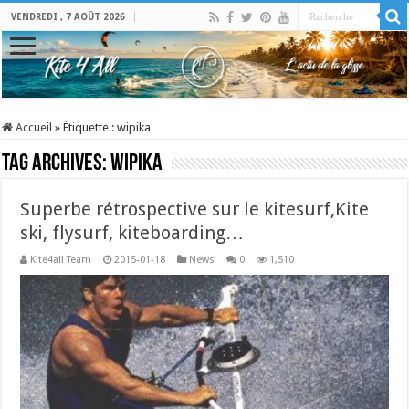
VENDREDI , 7 AOÛT 2026
Accueil
»
Étiquette :
wipika
Tag Archives:
wipika
Superbe rétrospective sur le kitesurf,Kite
ski, flysurf, kiteboarding…
Kite4all Team
2015-01-18
News
0
1,510