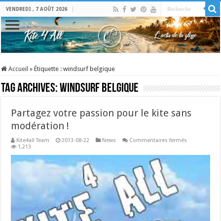
VENDREDI , 7 AOÛT 2026
Accueil
»
Étiquette :
windsurf belgique
Tag Archives:
windsurf belgique
Partagez votre passion pour le kite sans
modération !
sur
Kite4all Team
2013-08-22
News
Commentaires fermés
Partagez
1,213
votre
passion
pour
le
kite
sans
modération
!