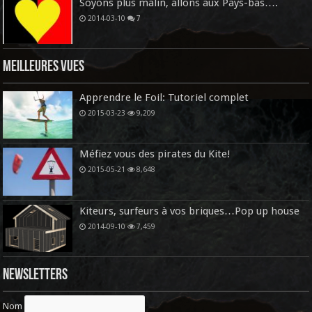
Soyons plus malin, allons aux Pays-bas….
2014-03-10
7
Meilleures vues
Apprendre le Foil: Tutoriel complet
2015-03-23
9,209
Méfiez vous des pirates du Kite!
2015-05-21
8,648
Kiteurs, surfeurs à vos briques…Pop up house
2014-09-10
7,459
Newsletters
Nom