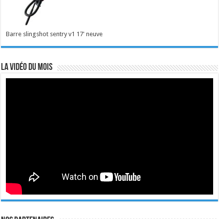
Barre slingshot sentry v1 17' neuve
La vidéo du mois