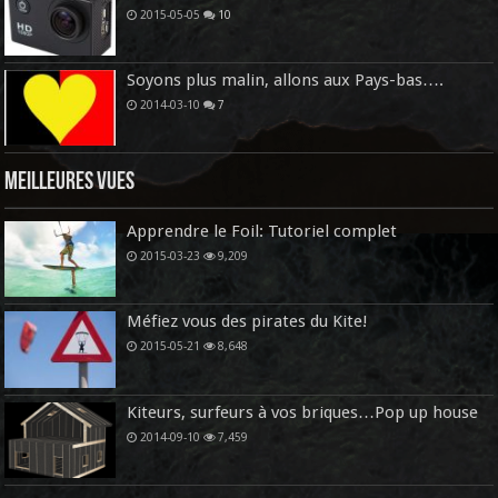
2015-05-05
10
Soyons plus malin, allons aux Pays-bas….
2014-03-10
7
Meilleures vues
Apprendre le Foil: Tutoriel complet
2015-03-23
9,209
Méfiez vous des pirates du Kite!
2015-05-21
8,648
Kiteurs, surfeurs à vos briques…Pop up house
2014-09-10
7,459