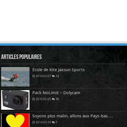
Articles Populaires
Ecole de Kite Jaxsun Sports
2016-02-07
12
Pack NoLimit – Dolycam
2015-05-05
10
Soyons plus malin, allons aux Pays-bas….
2014-03-10
7