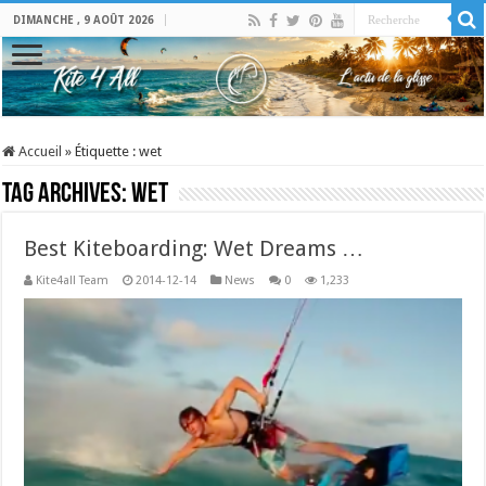
DIMANCHE , 9 AOÛT 2026
Accueil
»
Étiquette :
wet
Tag Archives:
wet
Best Kiteboarding: Wet Dreams …
Kite4all Team
2014-12-14
News
0
1,233