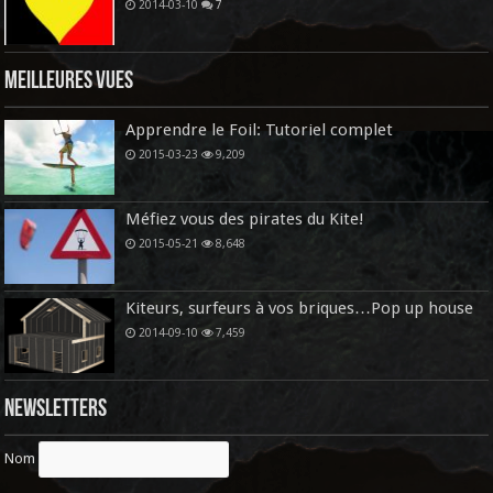
2014-03-10
7
Meilleures vues
Apprendre le Foil: Tutoriel complet
2015-03-23
9,209
Méfiez vous des pirates du Kite!
2015-05-21
8,648
Kiteurs, surfeurs à vos briques…Pop up house
2014-09-10
7,459
Newsletters
Nom