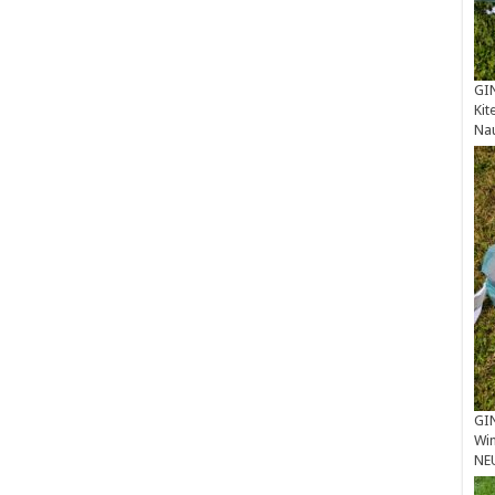
GIN
Kit
Na
GIN
Win
NE