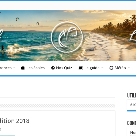
nnonces
Les écoles
Nos Quiz
Le guide
Météo
Util
6 
dition 2018
Con
7
Nom