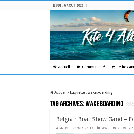
JEUDI , 6 AOÛT 2026
Accueil
Communauté
Petites a
Accueil
»
Étiquette :
wakeboarding
Tag Archives:
wakeboarding
Belgian Boat Show Gand – E
Mateo
2018-02-15
News
0
1,13