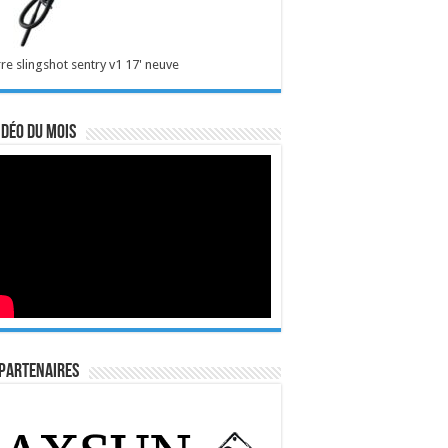
re slingshot sentry v1 17' neuve
idéo du mois
Partenaires