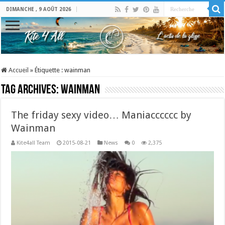
DIMANCHE , 9 AOÛT 2026
Accueil
»
Étiquette :
wainman
Tag Archives:
wainman
The friday sexy video… Maniacccccc by
Wainman
Kite4all Team
2015-08-21
News
0
2,375