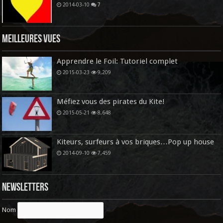
2014-03-10
7
Meilleures vues
Apprendre le Foil: Tutoriel complet
2015-03-23
9,209
Méfiez vous des pirates du Kite!
2015-05-21
8,648
Kiteurs, surfeurs à vos briques…Pop up house
2014-09-10
7,459
Newsletters
Nom