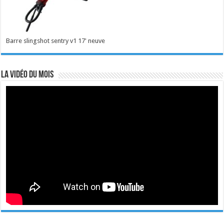
Barre slingshot sentry v1 17' neuve
La vidéo du mois