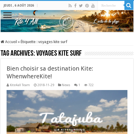
JEUDI , 6 AOÛT 2026
Accueil
»
Étiquette :
voyages kite surf
Tag Archives:
voyages kite surf
Bien choisir sa destination Kite:
WhenwhereKite!
Kite4all Team
2018-11-29
News
1
722