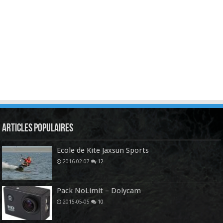
Articles Populaires
Ecole de Kite Jaxsun Sports
2016-02-07
12
Pack NoLimit – Dolycam
2015-05-05
10