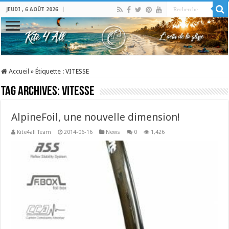
JEUDI , 6 AOÛT 2026
Accueil
»
Étiquette :
VITESSE
Tag Archives:
VITESSE
AlpineFoil, une nouvelle dimension!
Kite4all Team
2014-06-16
News
0
1,426