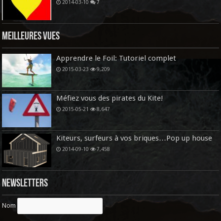
2014-03-10
7
Meilleures vues
Apprendre le Foil: Tutoriel complet
2015-03-23
9,209
Méfiez vous des pirates du Kite!
2015-05-21
8,647
Kiteurs, surfeurs à vos briques…Pop up house
2014-09-10
7,458
Newsletters
Nom