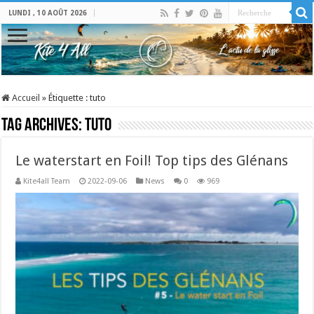
LUNDI , 10 AOÛT 2026
Accueil
»
Étiquette :
tuto
Tag Archives:
tuto
Le waterstart en Foil! Top tips des Glénans
Kite4all Team
2022-09-06
News
0
969