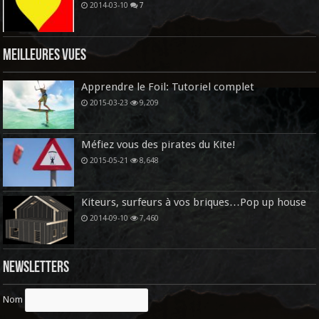
2014-03-10
7
Meilleures vues
Apprendre le Foil: Tutoriel complet
2015-03-23
9,209
Méfiez vous des pirates du Kite!
2015-05-21
8,648
Kiteurs, surfeurs à vos briques…Pop up house
2014-09-10
7,460
Newsletters
Nom