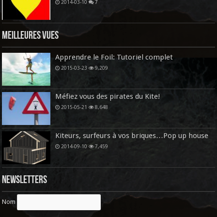
2014-03-10
7
Meilleures vues
Apprendre le Foil: Tutoriel complet
2015-03-23
9,209
Méfiez vous des pirates du Kite!
2015-05-21
8,648
Kiteurs, surfeurs à vos briques…Pop up house
2014-09-10
7,459
Newsletters
Nom