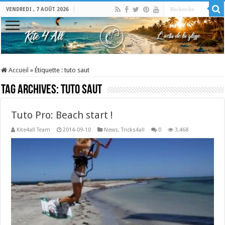
VENDREDI , 7 AOÛT 2026
Accueil
»
Étiquette :
tuto saut
Tag Archives:
tuto saut
Tuto Pro: Beach start !
Kite4all Team
2014-09-10
News
,
Tricks4all
0
3,468