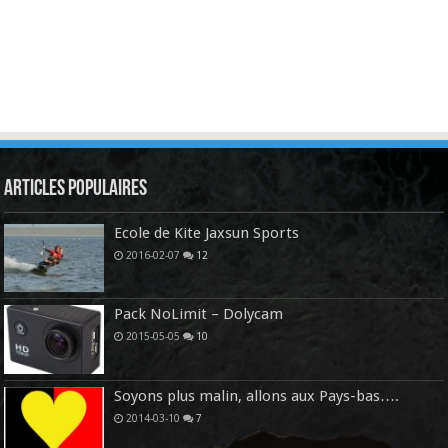
Articles Populaires
Ecole de Kite Jaxsun Sports
2016-02-07
12
Pack NoLimit – Dolycam
2015-05-05
10
Soyons plus malin, allons aux Pays-bas….
2014-03-10
7