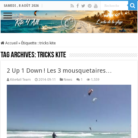
SAMEDI , 8 AOÛT 2026
Accueil
»
Étiquette :
tricks kite
Tag Archives:
tricks kite
2 Up 1 Down ! Les 3 mousquetaires…
Kite4all Team
2014-09-11
News
1
1,559