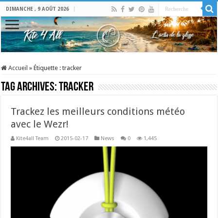
DIMANCHE , 9 AOÛT 2026
Accueil
»
Étiquette :
tracker
Tag Archives:
tracker
Trackez les meilleurs conditions météo
avec le Wezr!
Kite4all Team
2015-02-17
News
0
1,445