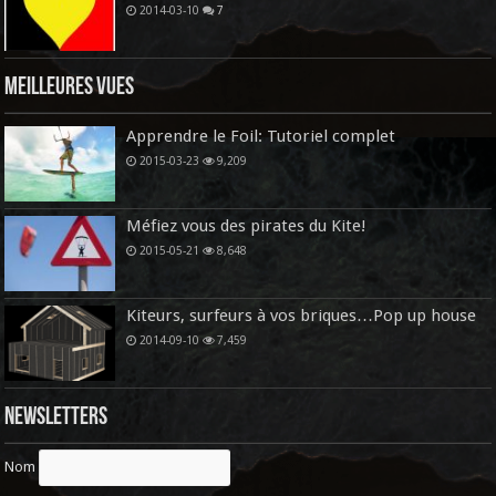
2014-03-10
7
Meilleures vues
Apprendre le Foil: Tutoriel complet
2015-03-23
9,209
Méfiez vous des pirates du Kite!
2015-05-21
8,648
Kiteurs, surfeurs à vos briques…Pop up house
2014-09-10
7,459
Newsletters
Nom