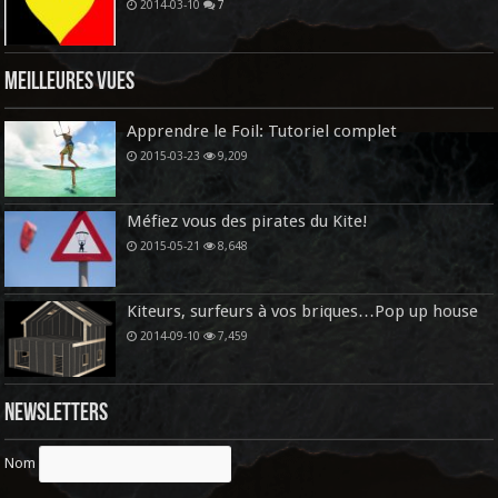
2014-03-10
7
Meilleures vues
Apprendre le Foil: Tutoriel complet
2015-03-23
9,209
Méfiez vous des pirates du Kite!
2015-05-21
8,648
Kiteurs, surfeurs à vos briques…Pop up house
2014-09-10
7,459
Newsletters
Nom