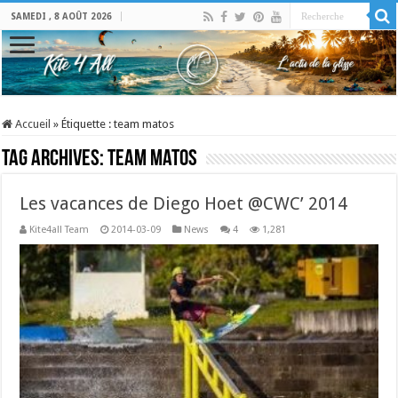
SAMEDI , 8 AOÛT 2026
Accueil
»
Étiquette :
team matos
Tag Archives:
team matos
Les vacances de Diego Hoet @CWC’ 2014
Kite4all Team
2014-03-09
News
4
1,281