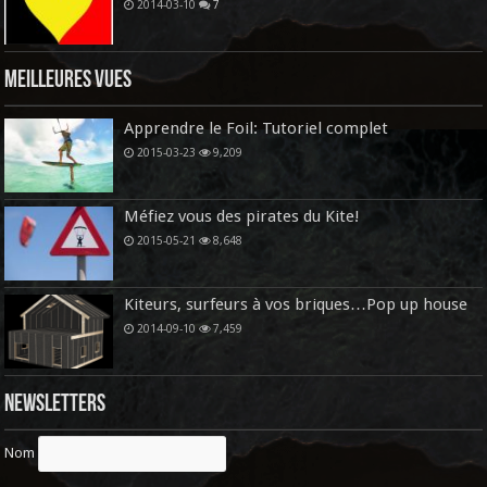
2014-03-10
7
Meilleures vues
Apprendre le Foil: Tutoriel complet
2015-03-23
9,209
Méfiez vous des pirates du Kite!
2015-05-21
8,648
Kiteurs, surfeurs à vos briques…Pop up house
2014-09-10
7,459
Newsletters
Nom