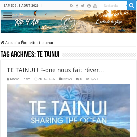
SAMEDI , 8 AOÛT 2026
Accueil
»
Étiquette :
te tainui
Tag Archives:
te tainui
TE TAINUI ! F-one nous fait rêver…
Kite4all Team
2014-11-07
News
0
1,221