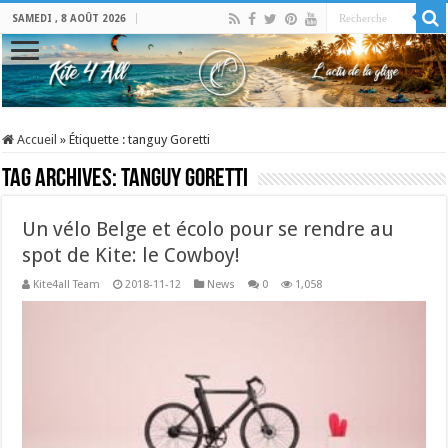
SAMEDI , 8 AOÛT 2026
Accueil
»
Étiquette :
tanguy Goretti
Tag Archives:
tanguy Goretti
Un vélo Belge et écolo pour se rendre au
spot de Kite: le Cowboy!
Kite4all Team
2018-11-12
News
0
1,058