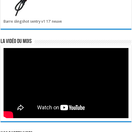
Barre slingshot sentry v1 17' neuve
La vidéo du mois