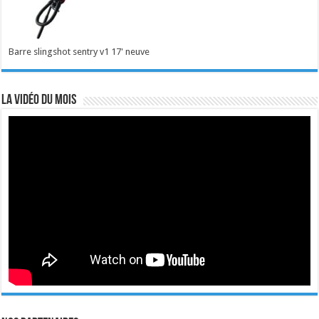
Barre slingshot sentry v1 17' neuve
La vidéo du mois