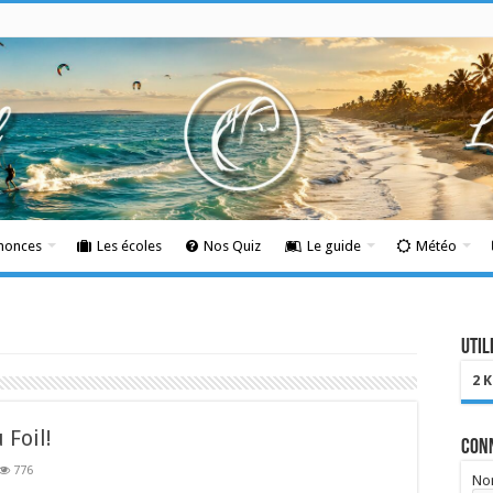
nnonces
Les écoles
Nos Quiz
Le guide
Météo
Util
2 
 Foil!
Con
776
Nom