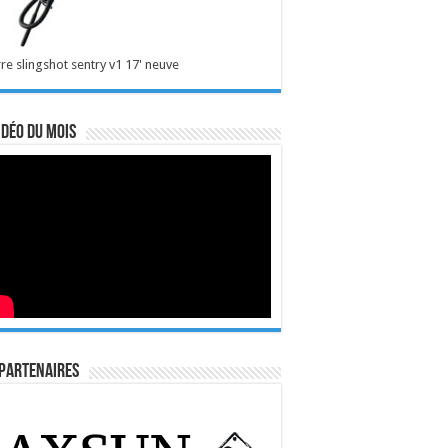
re slingshot sentry v1 17' neuve
idéo du mois
Partenaires