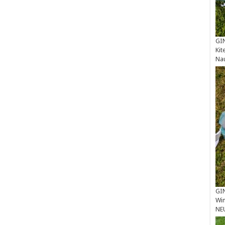
GIN
Kit
Na
GIN
Win
NE