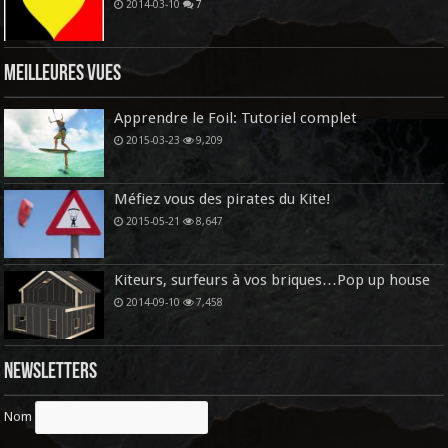
2014-03-10
7
Meilleures vues
Apprendre le Foil: Tutoriel complet
2015-03-23
9,209
Méfiez vous des pirates du Kite!
2015-05-21
8,647
Kiteurs, surfeurs à vos briques…Pop up house
2014-09-10
7,458
Newsletters
Nom