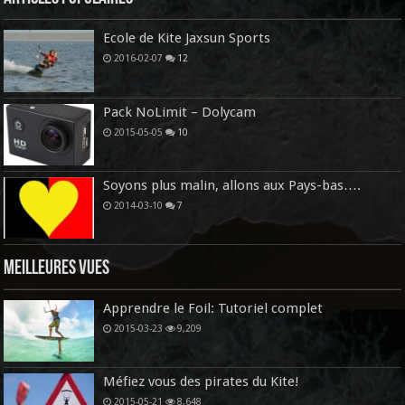
Ecole de Kite Jaxsun Sports
2016-02-07
12
Pack NoLimit – Dolycam
2015-05-05
10
Soyons plus malin, allons aux Pays-bas….
2014-03-10
7
Meilleures vues
Apprendre le Foil: Tutoriel complet
2015-03-23
9,209
Méfiez vous des pirates du Kite!
2015-05-21
8,648