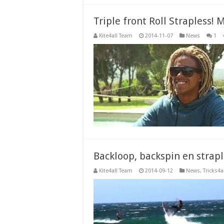
Triple front Roll Strapless! 
Kite4all Team
2014-11-07
News
1
Backloop, backspin en strap
Kite4all Team
2014-09-12
News
,
Tricks4a