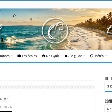
nnonces
Les écoles
Nos Quiz
Le guide
Météo
Util
3 
e #1
Con
1
947
Nom