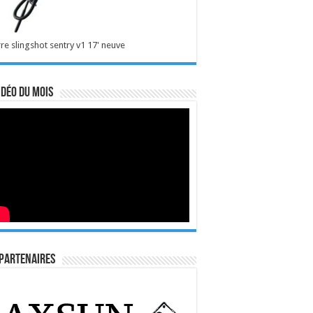
re slingshot sentry v1 17' neuve
idéo du mois
Partenaires