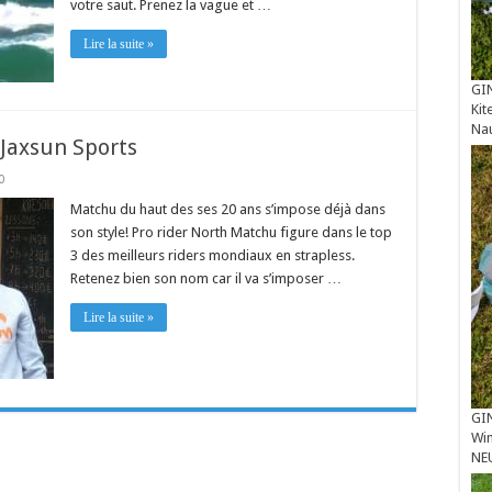
votre saut. Prenez la vague et …
Lire la suite »
GIN
Kit
Na
Jaxsun Sports
0
Matchu du haut des ses 20 ans s’impose déjà dans
son style! Pro rider North Matchu figure dans le top
3 des meilleurs riders mondiaux en strapless.
Retenez bien son nom car il va s’imposer …
Lire la suite »
GIN
Win
NE