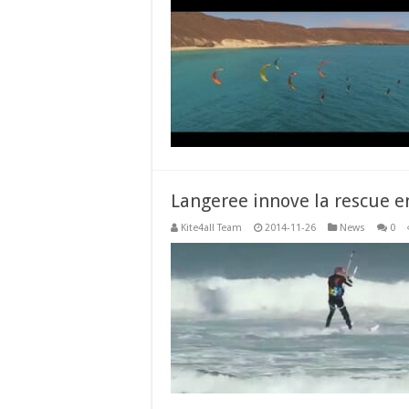
Langeree innove la rescue e
Kite4all Team
2014-11-26
News
0