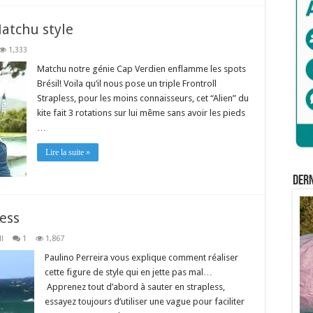
Matchu style
1,333
Matchu notre génie Cap Verdien enflamme les spots
Brésil! Voila qu’il nous pose un triple Frontroll
Strapless, pour les moins connaisseurs, cet “Alien” du
kite fait 3 rotations sur lui même sans avoir les pieds
…
Lire la suite »
Der
less
ll
1
1,867
Paulino Perreira vous explique comment réaliser
cette figure de style qui en jette pas mal…
Apprenez tout d’abord à sauter en strapless,
essayez toujours d’utiliser une vague pour faciliter