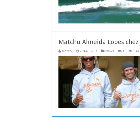
Matchu Almeida Lopes chez 
Mateo
2014-09-03
News
1
1,44