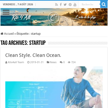
VENDREDI , 7 AOÛT 2026
Accueil
»
Étiquette :
startup
Tag Archives:
startup
Clean Style. Clean Ocean.
Kite4all Team
2019-01-31
News
0
724