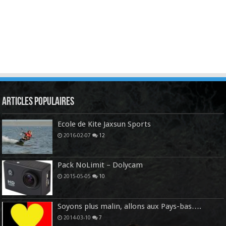
Articles Populaires
Ecole de Kite Jaxsun Sports
2016-02-07
12
Pack NoLimit – Dolycam
2015-05-05
10
Soyons plus malin, allons aux Pays-bas….
2014-03-10
7