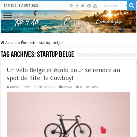
SAMEDI , 8 AOÛT 2026
Accueil
»
Étiquette :
startup belge
Tag Archives:
startup belge
Un vélo Belge et écolo pour se rendre au
spot de Kite: le Cowboy!
Kite4all Team
2018-11-12
News
0
1,059