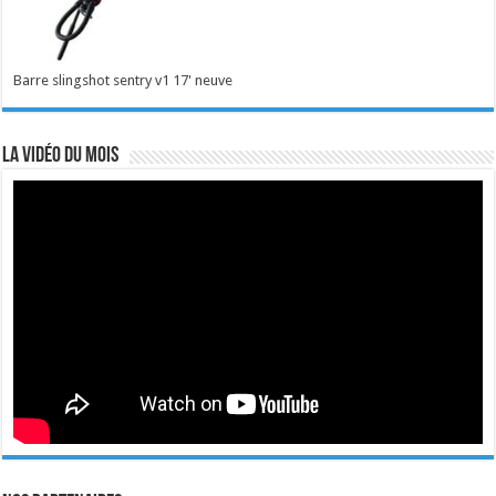
Barre slingshot sentry v1 17' neuve
La vidéo du mois