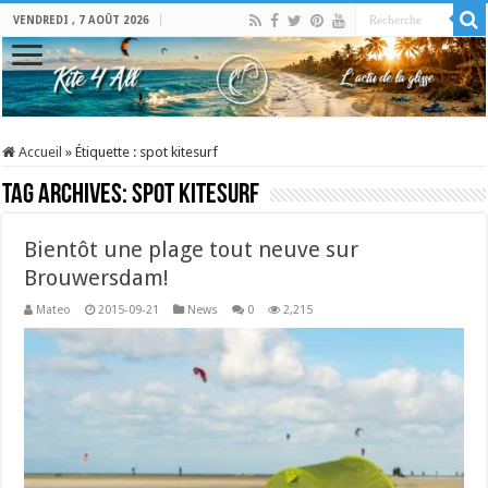
VENDREDI , 7 AOÛT 2026
Accueil
»
Étiquette :
spot kitesurf
Tag Archives:
spot kitesurf
Bientôt une plage tout neuve sur
Brouwersdam!
Mateo
2015-09-21
News
0
2,215