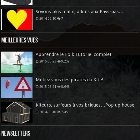
Soyons plus malin, allons aux Pays-bas….
2014-03-10
7
Meilleures vues
Apprendre le Foil: Tutoriel complet
2015-03-23
9,209
Méfiez vous des pirates du Kite!
2015-05-21
8,648
Kiteurs, surfeurs à vos briques…Pop up house
2014-09-10
7,459
Newsletters