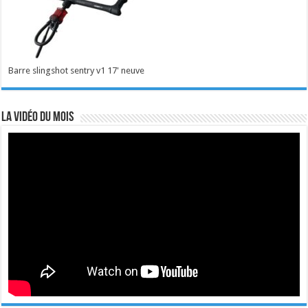
Barre slingshot sentry v1 17' neuve
La vidéo du mois