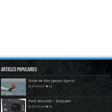
Articles Populaires
Ecole de Kite Jaxsun Sports
2016-02-07
12
Pack NoLimit – Dolycam
2015-05-05
10