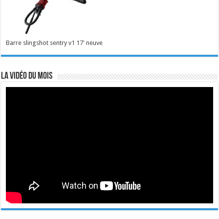
Barre slingshot sentry v1 17' neuve
La vidéo du mois