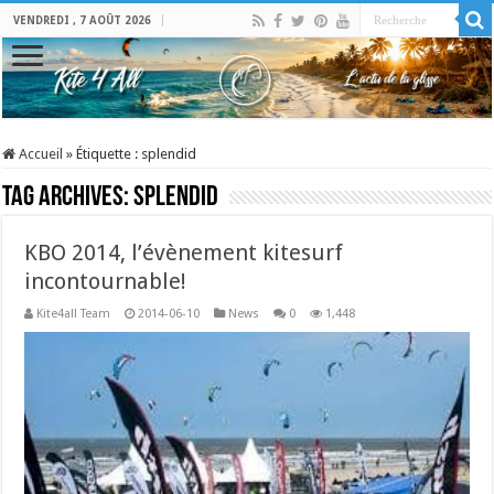
VENDREDI , 7 AOÛT 2026
Accueil
»
Étiquette :
splendid
Tag Archives:
splendid
KBO 2014, l’évènement kitesurf
incontournable!
Kite4all Team
2014-06-10
News
0
1,448