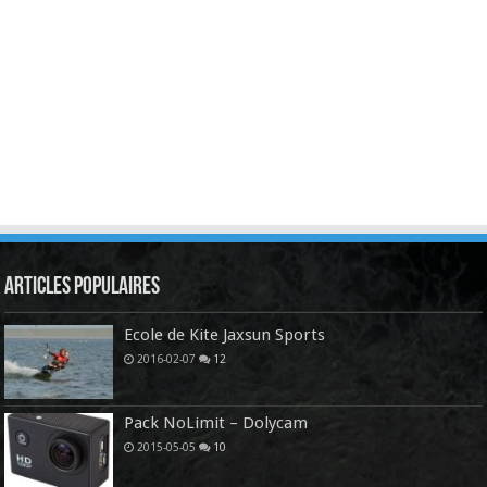
Articles Populaires
Ecole de Kite Jaxsun Sports
2016-02-07
12
Pack NoLimit – Dolycam
2015-05-05
10