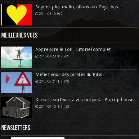
Soyons plus malin, allons aux Pays-bas….
2014-03-10
7
Meilleures vues
Apprendre le Foil: Tutoriel complet
2015-03-23
9,209
Méfiez vous des pirates du Kite!
2015-05-21
8,648
Kiteurs, surfeurs à vos briques…Pop up house
2014-09-10
7,459
Newsletters