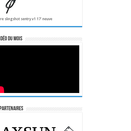
re slingshot sentry v1 17' neuve
idéo du mois
Partenaires