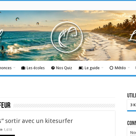
nnonces
Les écoles
Nos Quiz
Le guide
Météo
Util
feur
3 
” sortir avec un kitesurfer
Con
1,618
Nom