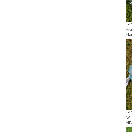
GIN
Kit
Na
GIN
Win
NE