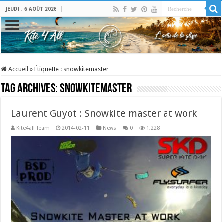
JEUDI , 6 AOÛT 2026
Accueil
»
Étiquette :
snowkitemaster
Tag Archives:
snowkitemaster
Laurent Guyot : Snowkite master at work
Kite4all Team
2014-02-11
News
0
1,228