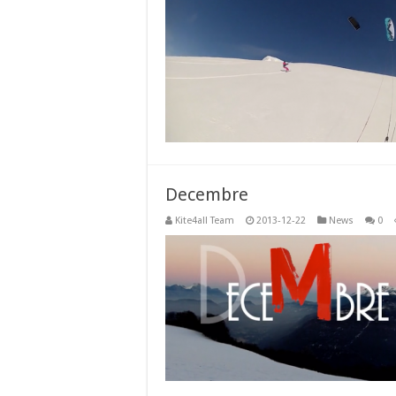
Decembre
Kite4all Team
2013-12-22
News
0