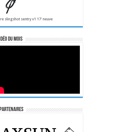
re slingshot sentry v1 17' neuve
idéo du mois
Partenaires