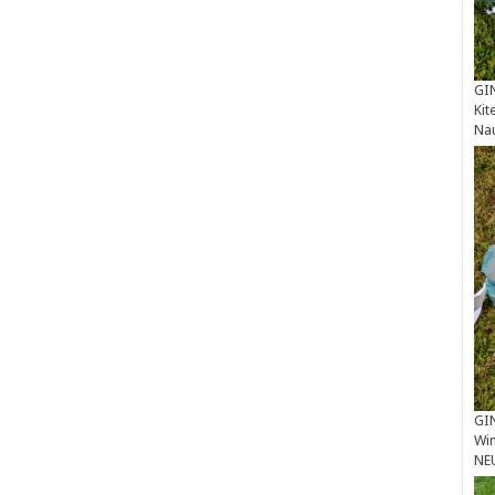
GIN
Kit
Na
GIN
Win
NE