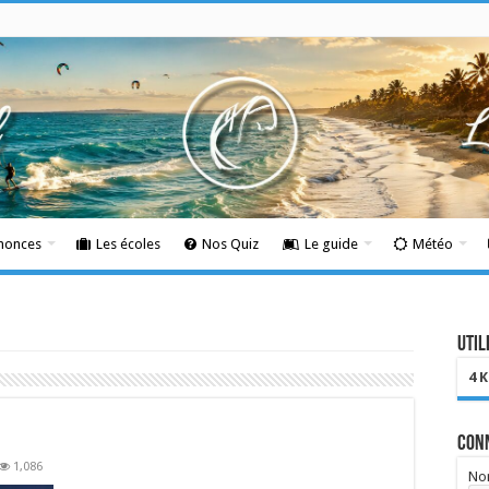
nnonces
Les écoles
Nos Quiz
Le guide
Météo
Util
4 
Con
1,086
Nom