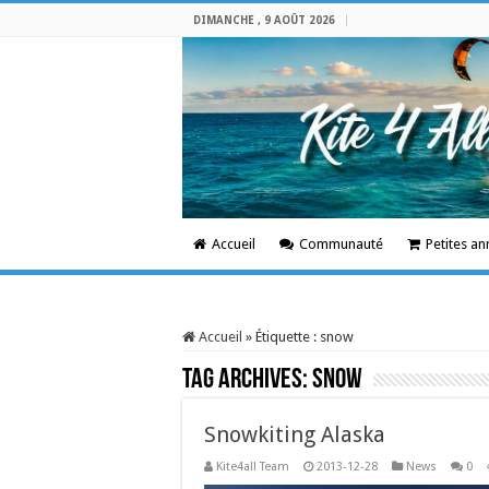
DIMANCHE , 9 AOÛT 2026
Accueil
Communauté
Petites a
Accueil
»
Étiquette :
snow
Tag Archives:
snow
Snowkiting Alaska
Kite4all Team
2013-12-28
News
0