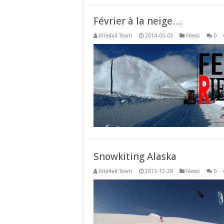
Février à la neige…
Kite4all Team
2014-03-03
News
0
Snowkiting Alaska
Kite4all Team
2013-12-28
News
0