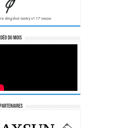
re slingshot sentry v1 17' neuve
idéo du mois
Partenaires