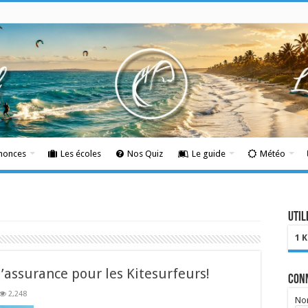
nnonces
Les écoles
Nos Quiz
Le guide
Météo
Util
1 
l’assurance pour les Kitesurfeurs!
Con
2,248
Nom