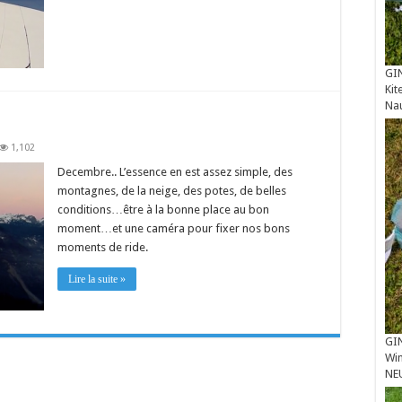
GIN
Kit
Na
1,102
Decembre.. L’essence en est assez simple, des
montagnes, de la neige, des potes, de belles
conditions…être à la bonne place au bon
moment…et une caméra pour fixer nos bons
moments de ride.
Lire la suite »
GIN
Win
NE