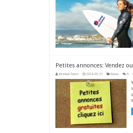
Petites annonces: Vendez ou
Kite4all Team
2014-03-31
News
0
V
s
q
f