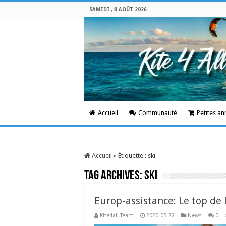
SAMEDI , 8 AOÛT 2026
Accueil
Communauté
Petites a
Accueil
»
Étiquette :
ski
Tag Archives:
ski
Europ-assistance: Le top de 
Kite4all Team
2020-05-22
News
0