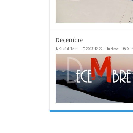
Decembre
Kite4all Team
2013-12-22
News
0