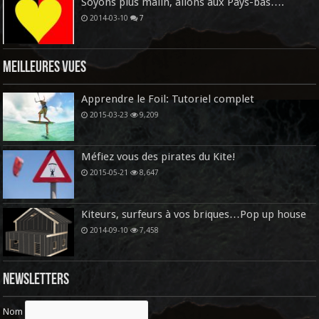
Soyons plus malin, allons aux Pays-bas….
2014-03-10
7
Meilleures vues
Apprendre le Foil: Tutoriel complet
2015-03-23
9,209
Méfiez vous des pirates du Kite!
2015-05-21
8,647
Kiteurs, surfeurs à vos briques…Pop up house
2014-09-10
7,458
Newsletters
Nom