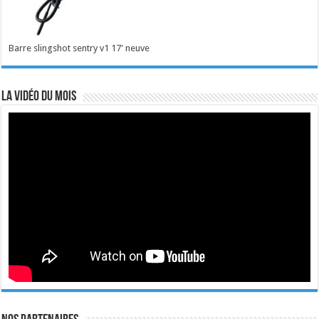
Barre slingshot sentry v1 17' neuve
La vidéo du mois