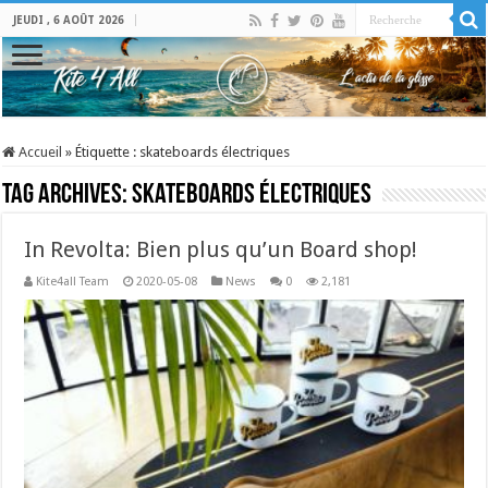
JEUDI , 6 AOÛT 2026
Accueil
»
Étiquette :
skateboards électriques
Tag Archives:
skateboards électriques
In Revolta: Bien plus qu’un Board shop!
Kite4all Team
2020-05-08
News
0
2,181