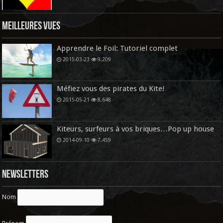
Meilleures vues
Apprendre le Foil: Tutoriel complet
2015-03-23
9,209
Méfiez vous des pirates du Kite!
2015-05-21
8,648
Kiteurs, surfeurs à vos briques…Pop up house
2014-09-10
7,459
Newsletters
Nom