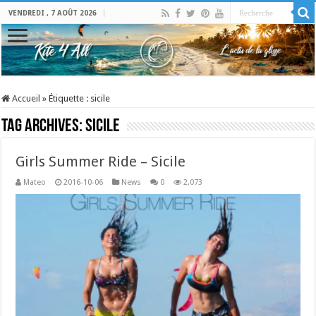
VENDREDI , 7 AOÛT 2026
Accueil
»
Étiquette :
sicile
Tag Archives:
sicile
Girls Summer Ride – Sicile
Mateo
2016-10-06
News
0
2,073