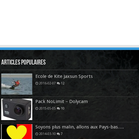
Articles Populaires
Ecole de Kite Jaxsun Sports
2016-02-07
12
Pack NoLimit – Dolycam
2015-05-05
10
Soyons plus malin, allons aux Pays-bas….
2014-03-10
7