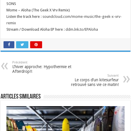
SONS
Mome – Aloha (The Geek X Vrv Remix)
Listen the track here :
soundcloud.com/mome-music/the-geek-x-vrv-
remix
Stream / Download Aloha EP here :
ddm.lnk.to/EPAloha
Précédent
L’hiver approche: Hypothermie et
Afterdrop!!
Suivant
Le corps d’un kitesurfeur
retrouvé sans vie ce matin!
Articles similaires