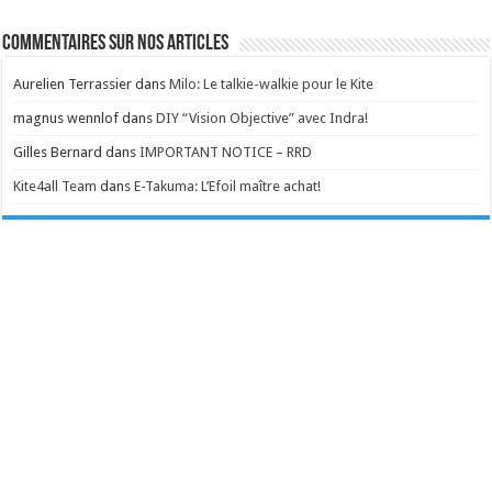
Commentaires sur nos articles
Aurelien Terrassier
dans
Milo: Le talkie-walkie pour le Kite
magnus wennlof
dans
DIY “Vision Objective” avec Indra!
Gilles Bernard
dans
IMPORTANT NOTICE – RRD
Kite4all Team
dans
E-Takuma: L’Efoil maître achat!