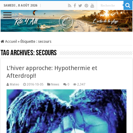
SAMEDI , 8 AOÛT 2026
Accueil
»
Étiquette :
secours
Tag Archives:
secours
L’hiver approche: Hypothermie et
Afterdrop!!
Mateo
2016-10-05
News
0
2,347