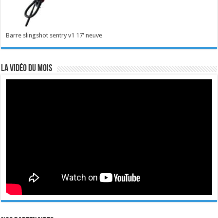
Barre slingshot sentry v1 17' neuve
La vidéo du mois