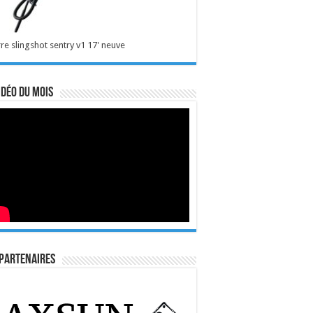
re slingshot sentry v1 17' neuve
idéo du mois
Partenaires