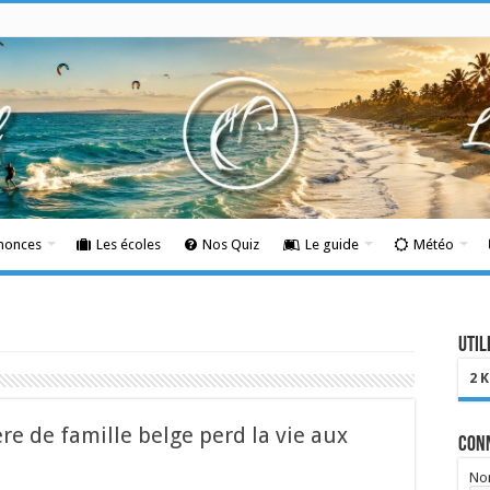
nnonces
Les écoles
Nos Quiz
Le guide
Météo
Util
2 
re de famille belge perd la vie aux
Con
Nom