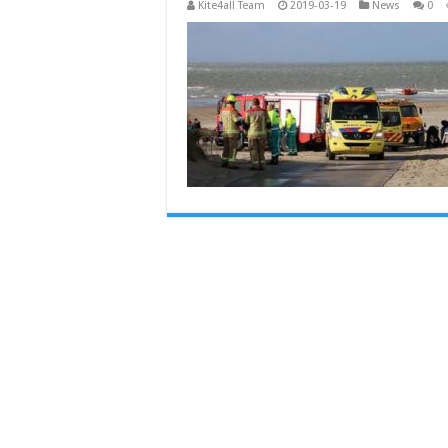
Kite4all Team
2019-03-19
News
0