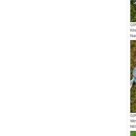
GIN
Kit
Na
GIN
Win
NE