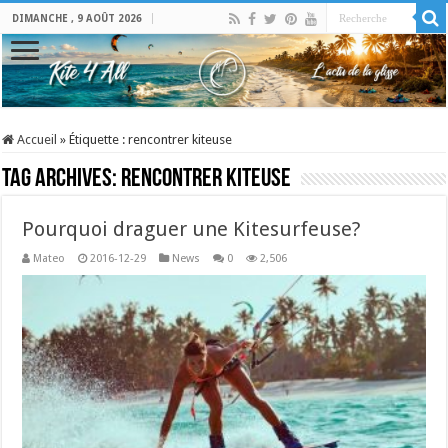
DIMANCHE , 9 AOÛT 2026
Accueil
»
Étiquette :
rencontrer kiteuse
Tag Archives:
rencontrer kiteuse
Pourquoi draguer une Kitesurfeuse?
Mateo
2016-12-29
News
0
2,506