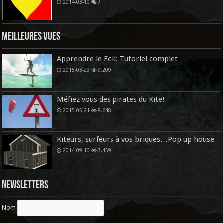
2014-03-10
7
Meilleures vues
Apprendre le Foil: Tutoriel complet
2015-03-23
9,209
Méfiez vous des pirates du Kite!
2015-05-21
8,648
Kiteurs, surfeurs à vos briques…Pop up house
2014-09-10
7,459
Newsletters
Nom