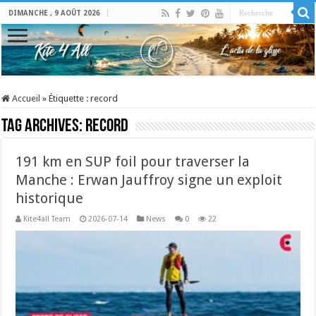
DIMANCHE , 9 AOÛT 2026
Accueil
»
Étiquette :
record
Tag Archives:
record
191 km en SUP foil pour traverser la
Manche : Erwan Jauffroy signe un exploit
historique
Kite4all Team
2026-07-14
News
0
22