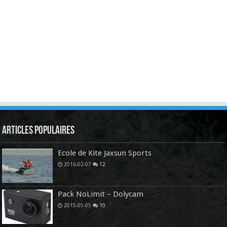
Articles Populaires
Ecole de Kite Jaxsun Sports
2016-02-07
12
Pack NoLimit – Dolycam
2015-05-05
10