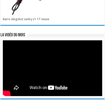
Barre slingshot sentry v1 17' neuve
La vidéo du mois