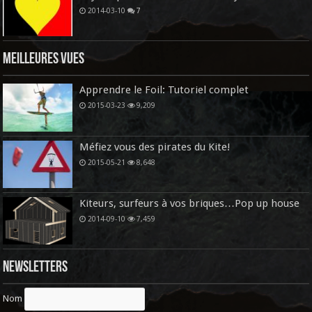
2014-03-10
7
Meilleures vues
Apprendre le Foil: Tutoriel complet
2015-03-23
9,209
Méfiez vous des pirates du Kite!
2015-05-21
8,648
Kiteurs, surfeurs à vos briques…Pop up house
2014-09-10
7,459
Newsletters
Nom