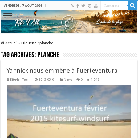
VENDREDI , 7 AOÛT 2026
Accueil
»
Étiquette :
planche
Tag Archives:
planche
Yannick nous emmène à Fuerteventura
Kite4all Team
2015-03-01
News
0
1,548