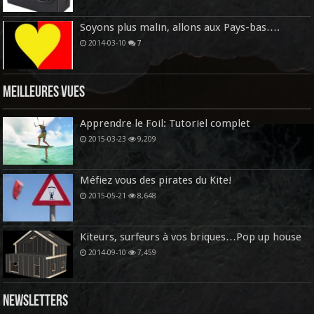
Soyons plus malin, allons aux Pays-bas….
2014-03-10
7
Meilleures vues
Apprendre le Foil: Tutoriel complet
2015-03-23
9,209
Méfiez vous des pirates du Kite!
2015-05-21
8,648
Kiteurs, surfeurs à vos briques…Pop up house
2014-09-10
7,459
Newsletters