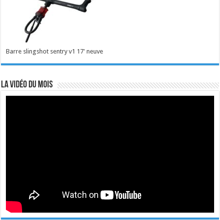
Barre slingshot sentry v1 17' neuve
La vidéo du mois