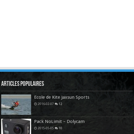
Articles Populaires
Ecole de Kite Jaxsun Sports
2016-02-07
12
Pack NoLimit – Dolycam
2015-05-05
10