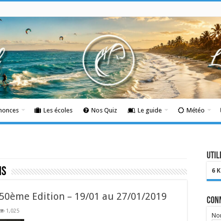
nnonces
Les écoles
Nos Quiz
Le guide
Météo
Util
is
6 
50ème Edition – 19/01 au 27/01/2019
Con
1,025
Nom