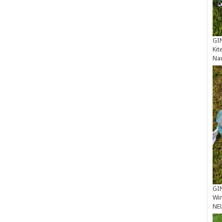
GIN
Kit
Na
GIN
Win
NE