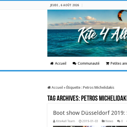
JEUDI , 6 AOÛT 2026
Accueil
Communauté
Petites a
Accueil
»
Étiquette :
Petros Michelidakis
Tag Archives:
Petros Michelidak
Boot show Düsseldorf 2019: 
Kite4all Team
2019-01-03
News
0