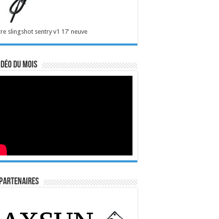
re slingshot sentry v1 17' neuve
idéo du mois
Partenaires