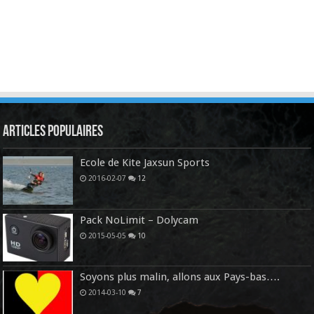
Articles Populaires
Ecole de Kite Jaxsun Sports
2016-02-07
12
Pack NoLimit – Dolycam
2015-05-05
10
Soyons plus malin, allons aux Pays-bas….
2014-03-10
7