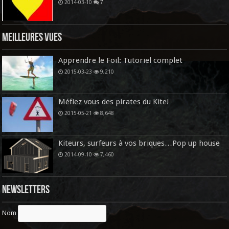
2014-03-10
7
Meilleures vues
Apprendre le Foil: Tutoriel complet
2015-03-23
9,210
Méfiez vous des pirates du Kite!
2015-05-21
8,648
Kiteurs, surfeurs à vos briques…Pop up house
2014-09-10
7,460
Newsletters
Nom