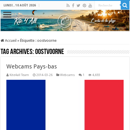
LUNDI , 10 AOÛT 2026
Accueil
»
Étiquette :
oostvoorne
Tag Archives:
oostvoorne
Webcams Pays-bas
Kite4all Team
2014-03-26
Webcams
1
4,693